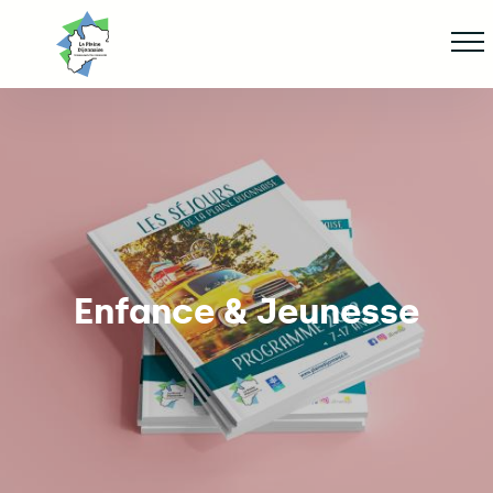
Aller
Af
jusqu'au
contenu
principal
ge
Enfance & Jeunesse