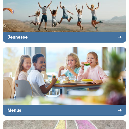
Jeunesse
→
Menus
→