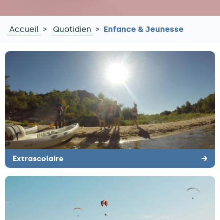
Accueil
Quotidien
Enfance & Jeunesse
Fil
d'Ariane
Extrascolaire
→