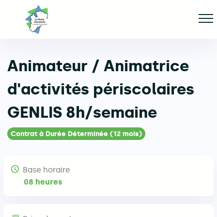
Aller
Af
jusqu'au
contenu
principal
Animateur / Animatrice
ge
d'activités périscolaires
GENLIS 8h/semaine
Contrat à Durée Déterminée (12 mois)
Base horaire
08 heures