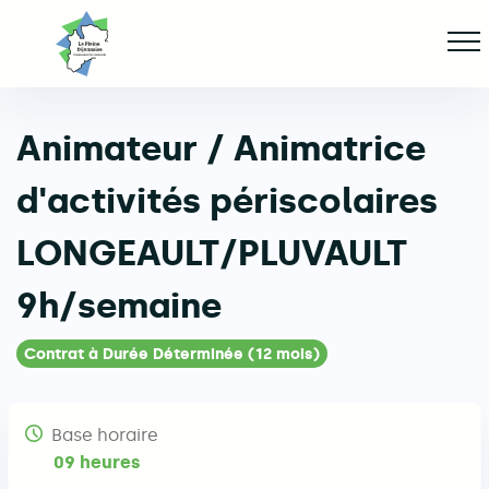
Aller
Af
jusqu'au
contenu
principal
Animateur / Animatrice
ge
d'activités périscolaires
LONGEAULT/PLUVAULT
9h/semaine
Contrat à Durée Déterminée (12 mois)
Base horaire
09 heures