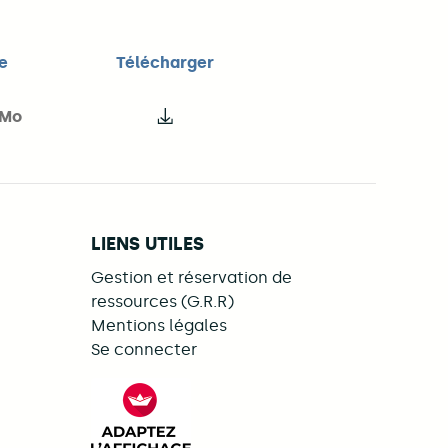
le
Télécharger
 Mo
le fichier Flyer | TaD Mobiplaine - Li
LIENS UTILES
Gestion et réservation de
ressources (G.R.R)
Mentions légales
Se connecter
ebook
LinkedIn
s on Illiwap
FACIL'iti : Adaptez l’affichage