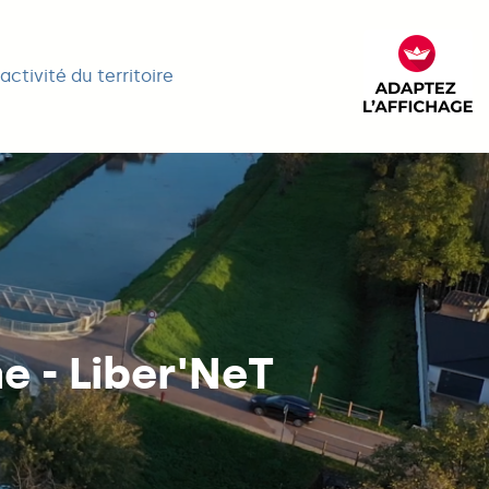
activité du territoire
FACIL'it
e - Liber'NeT