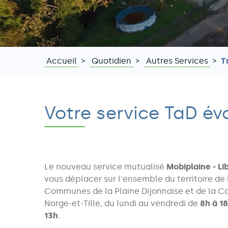
Accueil
Quotidien
Autres Services
T
Fil
d'Ariane
Votre service TaD évo
Le nouveau service mutualisé
Mobiplaine - Li
vous déplacer sur l'ensemble du territoire 
Communes de la Plaine Dijonnaise et de l
Norge-et-Tille, du lundi au vendredi de
8h à 1
13h
.