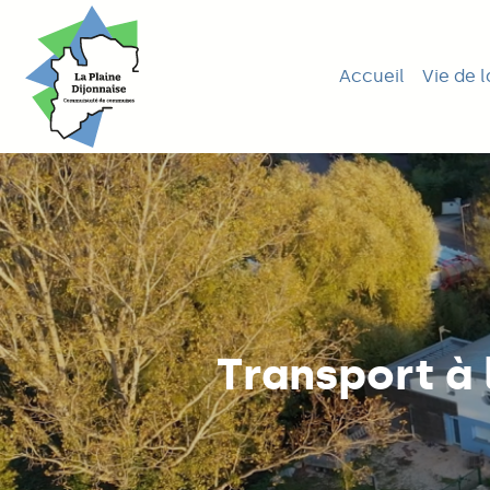
Aller
Navigation princ
jusqu'au
Accueil
Vie de l
contenu
principal
Transport à 