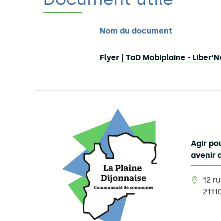
Nom du document
Flyer | TaD Mobiplaine - Liber'
Agir pou
avenir 
12 r
2111