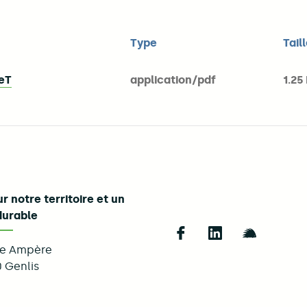
Type
Tail
NeT
application/pdf
1.25
r notre territoire et un
durable
Follow us on Fac
Follow us on 
Follow u
ue Ampère
0
Genlis